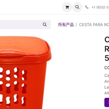
+1 (650) 
所有产品
CESTA PARA RO
5
C
Ca
An
La
Al