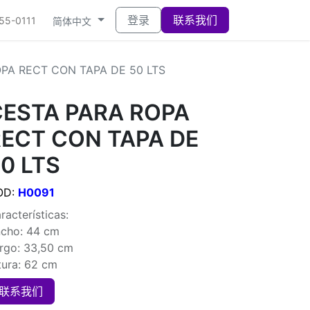
登录
联系我们
555-0111
简体中文
PA RECT CON TAPA DE 50 LTS
CESTA PARA ROPA
RECT CON TAPA DE
0 LTS
OD:
H0091
racterísticas:
cho: 44 cm
rgo: 33,50 cm
tura: 62 cm
联系我们